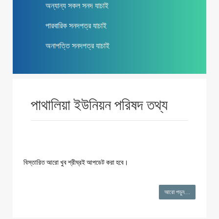
অন্যান্য সকল সনদ যাচাই
পারবারিক সনদপত্র যাচাই
অনাপত্তি সনদপত্র যাচাই
পাথালিয়া ইউনিয়ন পরিষদ তথ্য
বিস্তারিত আরো খুব শ্রীঘ্রই আপডেট করা হবে।
আরো পড়ুন....