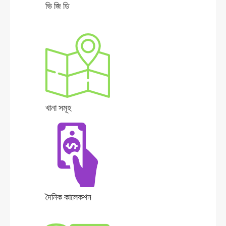
ভি জি ডি
খানা সমূহ
দৈনিক কালেকশন