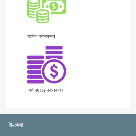
মাসিক কালেকশন
অর্থ বছরের কালেকশন
ই-সেবা